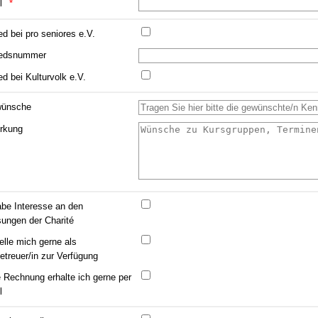
l
ed bei pro seniores e.V.
iedsnummer
ed bei Kulturvolk e.V.
wünsche
rkung
abe Interesse an den
sungen der Charité
telle mich gerne als
etreuer/in zur Verfügung
 Rechnung erhalte ich gerne per
l