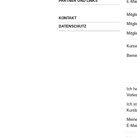
PARTNER UND LINKS
E-Mai
Mitgli
KONTAKT
Mitgl
DATENSCHUTZ
Mitgli
Kurs
Beme
Ich h
Vorle
Ich s
Kursb
Meine
E-Mai