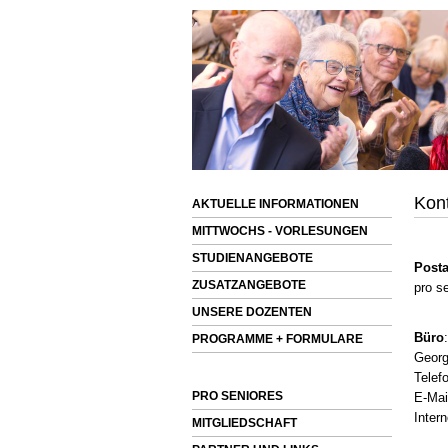
Kon
AKTUELLE INFORMATIONEN
MITTWOCHS - VORLESUNGEN
STUDIENANGEBOTE
Posta
ZUSATZANGEBOTE
pro se
UNSERE DOZENTEN
Büro
:
PROGRAMME + FORMULARE
Georg
Telef
PRO SENIORES
E-M
Inter
MITGLIEDSCHAFT